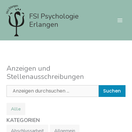
Zum
Inhalt
FSI Psychologie
springen
Erlangen
Anzeigen und
Stellenausschreibungen
Suchen
Alle
KATEGORIEN
Abschlussarbeit
Allgemein