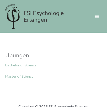
Zum
Inhalt
FSI Psychologie
springen
Erlangen
Übungen
Bachelor of Science
Master of Science
Copyright © 2026 FSI Psychologie Erlangen